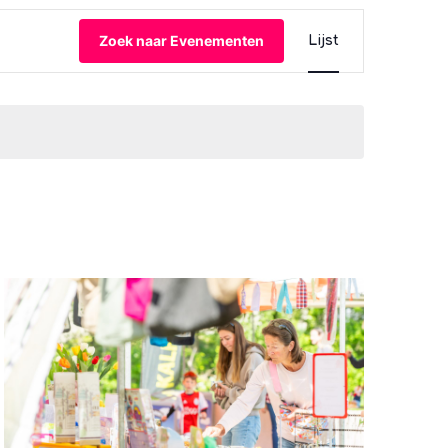
Eveneme
Zoek naar Evenementen
Lijst
weergav
navigatie