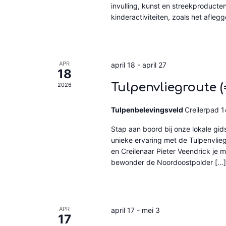
invulling, kunst en streekproducten
kinderactiviteiten, zoals het afle
APR
april 18
-
april 27
18
Tulpenvliegroute​ (=
2026
Tulpenbelevingsveld
Creilerpad 14
Stap aan boord bij onze lokale gids
unieke ervaring met de Tulpenvlieg
en Creilenaar Pieter Veendrick je m
bewonder de Noordoostpolder […]
APR
april 17
-
mei 3
17