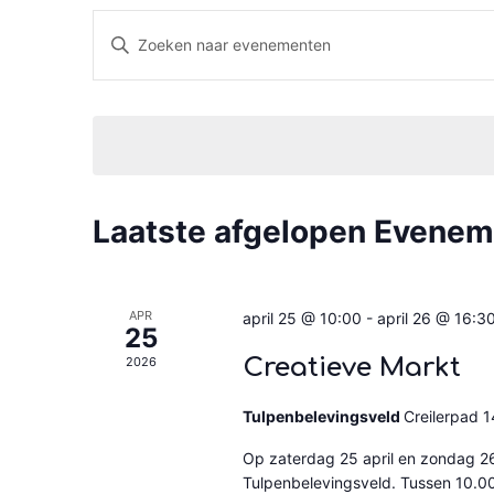
Evenementen
Vul
een
Zoeken
keyword
in.
en
Zoek
voor
weergeven
Evenementen
met
navigatie
keyword.
Laatste afgelopen Evene
APR
april 25 @ 10:00
-
april 26 @ 16:3
25
Creatieve Markt
2026
Tulpenbelevingsveld
Creilerpad 14
Op zaterdag 25 april en zondag 26 
Tulpenbelevingsveld. Tussen 10.00