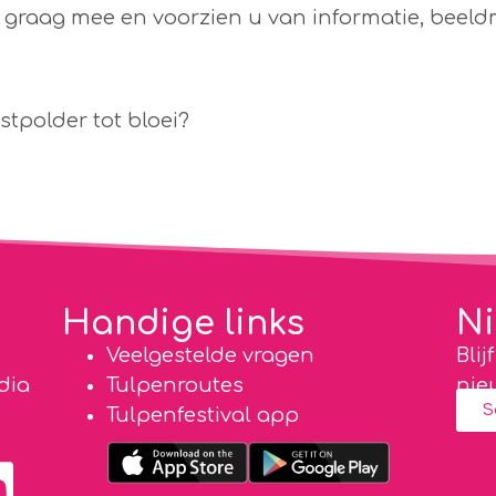
 graag mee en voorzien u van informatie, beeld
ostpolder tot bloei?
Bekijk hier de mogelijkheden
Handige links
Ni
Veelgestelde vragen
Bli
dia
Tulpenroutes
nieu
S
Tulpenfestival app