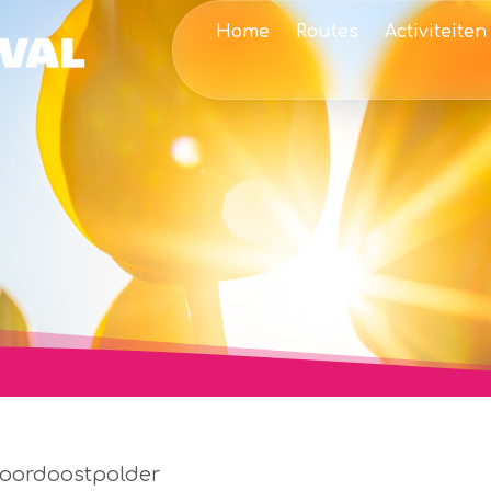
Home
Routes
Activiteiten
Noordoostpolder