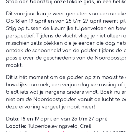
Stap aan boord bij onze lokale gids, in een helikopt
Dit voorjaar kun je weer genieten van een unieke e
Op 18 en 19 april en van 25 t/m 27 april neemt piloo
Stijg op tussen de kleurrijke tulpenvelden en bew
perspectief. Tijdens de vlucht vlieg je niet alleen 
misschien zelfs plekken die je eerder die dag hebt b
ontdek de schoonheid van de polder tijdens de bloei. 
passie over de geschiedenis van de Noordoostpolder
maakt.
Dit is hét moment om de polder op z’n mooist te er
huwelijksaanzoek, een verjaardag verrassing of ge
biedt iets wat je nergens anders vindt. Boek nu snel
niet om de Noordoostpolder vanuit de lucht te bew
deze ervaring vergeet je nooit meer!
Data
: 18 en 19 april en van 25 t/m 27 april
Locatie
: Tulpenbelevingsveld, Creil