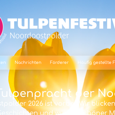
ten
Nachrichten
Förderer
Häufig gestellte 
Tulpenpracht der N
polder 2026 ist vorbei. Wir blicke
 Geschichten und wunderschöner M