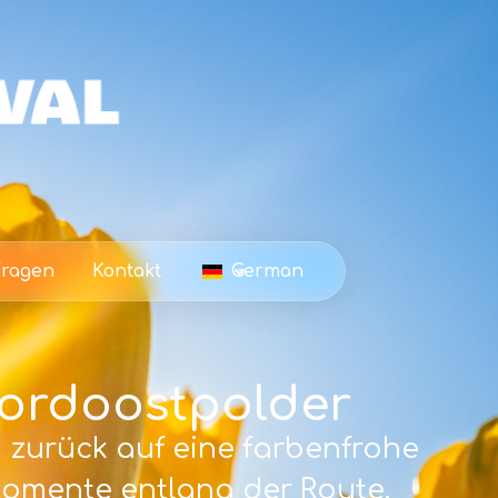
Fragen
Kontakt
German
oordoostpolder
n zurück auf eine farbenfrohe
omente entlang der Route.