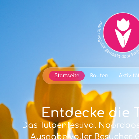
Startseite
Routen
Aktivitä
Entdecke die 
Das Tulpenfestival Noordoost
Ausgabe voller Besucher,