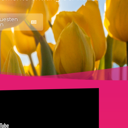
euesten
en