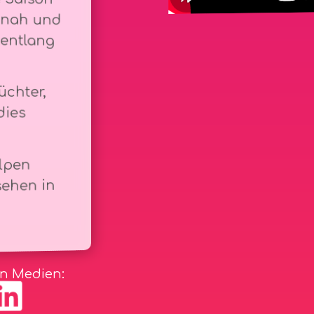
üchter,
dies
lpen
sehen in
en Medien: